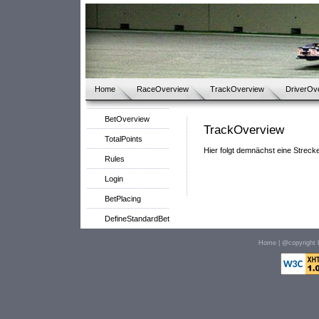
Home
RaceOverview
TrackOverview
DriverOv
BetOverview
TrackOverview
TotalPoints
Hier folgt demnächst eine Streck
Rules
Login
BetPlacing
DefineStandardBet
Home
| @copyright