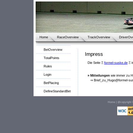
Home
RaceOverview
TrackOverview
DriverOv
BetOverview
Impress
TotalPoints
Die Seite Ξ
formel-suske.de
Ξ i
Rules
Login
» Mitteilungen
wie immer zu Hu
⇒ Brief_zu_Hugo@formel-sus
BetPlacing
DefineStandardBet
Home
| @copyright